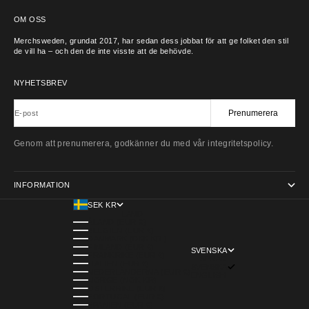
OM OSS
Merchsweden, grundat 2017, har sedan dess jobbat för att ge folket den stil
de vill ha – och den de inte visste att de behövde.
NYHETSBREV
Prenumerera
E-post
Genom att prenumerera, godkänner du med vår integritetspolicy.
INFORMATION
SEK KR
LAND
ÅLAND (EUR €)
BELGIEN (EUR €)
DANMARK (DKK KR.)
FINLAND (EUR €)
SVENSKA
FRANKRIKE (EUR €)
SPRÅK
ITALIEN (EUR €)
SVENSKA
NEDERLÄNDERNA (EUR €)
ENGLISH
NORGE (NOK KR)
ÖSTERRIKE (EUR €)
PORTUGAL (EUR €)
SPANIEN (EUR €)