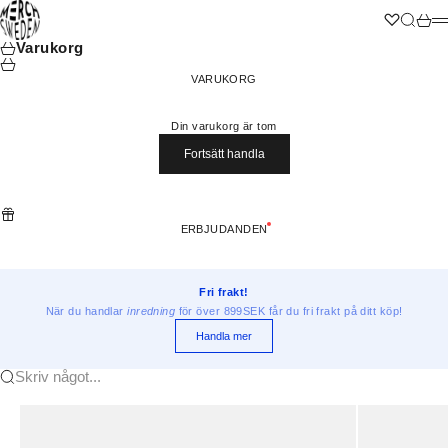
Hoppa till innehållet
Merchsweden
Wishlist
Sök
Varuk
M
Varukorg
VARUKORG
Din varukorg är tom
Fortsätt handla
ERBJUDANDEN
Fri frakt!
När du handlar
inredning
för över 899SEK får du fri frakt på ditt köp!
Handla mer
Skriv något...