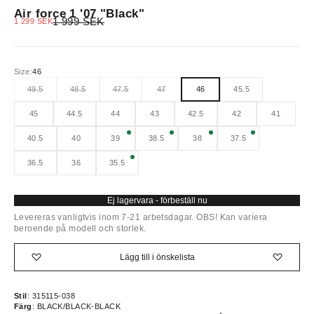
Air force 1 '07 "Black"
Pris
REA-pris
1 999 SEK
1 299 SEK
Size:
46
49.5
48.5
47.5
47
46
45.5
45
44.5
44
43
42.5
42
41
40.5
40
39
38.5
38
37.5
36.5
36
35.5
Ej lagervara - förbeställ nu
Levereras vanligtvis inom 7-21 arbetsdagar. OBS! Kan variera
beroende på modell och storlek.
Lägg till i önskelista
Stil
: 315115-038
Färg
: BLACK/BLACK-BLACK