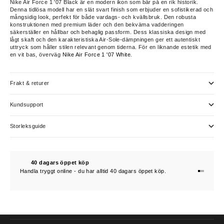
Nike Air Force 1 '07 Black är en modern ikon som bär på en rik historik.
Denna tidlösa modell har en slät svart finish som erbjuder en sofistikerad och
mångsidig look, perfekt för både vardags- och kvällsbruk. Den robusta
konstruktionen med premium läder och den bekväma vadderingen
säkerställer en hållbar och behaglig passform. Dess klassiska design med
lågt skaft och den karakteristiska Air-Sole-dämpningen ger ett autentiskt
uttryck som håller stilen relevant genom tiderna. För en liknande estetik med
en vit bas, överväg
Nike Air Force 1 '07 White
.
Frakt & returer
Kundsupport
Storleksguide
40 dagars öppet köp
Handla tryggt online - du har alltid 40 dagars öppet köp.
Gå till 1
Gå till 2
Gå till 3
KONTAKTA OSS