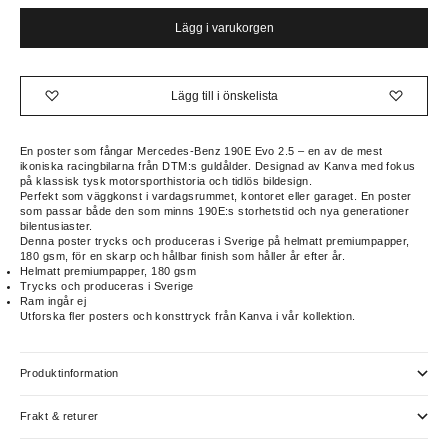
Lägg i varukorgen
Lägg till i önskelista
En poster som fångar Mercedes-Benz 190E Evo 2.5 – en av de mest
ikoniska racingbilarna från DTM:s guldålder. Designad av Kanva med fokus
på klassisk tysk motorsporthistoria och tidlös bildesign.
Perfekt som väggkonst i vardagsrummet, kontoret eller garaget. En poster
som passar både den som minns 190E:s storhetstid och nya generationer
bilentusiaster.
Denna poster trycks och produceras i Sverige på helmatt premiumpapper,
180 gsm, för en skarp och hållbar finish som håller år efter år.
Helmatt premiumpapper, 180 gsm
Trycks och produceras i Sverige
Ram ingår ej
Utforska fler posters och konsttryck från Kanva i vår kollektion.
Produktinformation
Frakt & returer