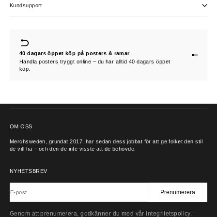
Kundsupport
40 dagars öppet köp på posters & ramar
Gå till 1
Gå till 2
Gå till 3
Handla posters tryggt online – du har alltid 40 dagars öppet
köp.
KONTAKTA OSS
OM OSS
Merchsweden, grundat 2017, har sedan dess jobbat för att ge folket den stil
de vill ha – och den de inte visste att de behövde.
NYHETSBREV
Prenumerera
E-post
Genom att prenumerera, godkänner du med vår integritetspolicy.