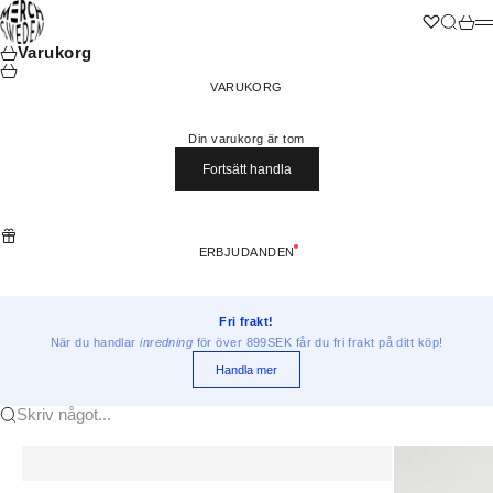
Hoppa till innehållet
Merchsweden
Wishlist
Sök
Varuk
M
Varukorg
VARUKORG
Din varukorg är tom
Fortsätt handla
ERBJUDANDEN
Fri frakt!
När du handlar
inredning
för över 899SEK får du fri frakt på ditt köp!
Handla mer
Skriv något...