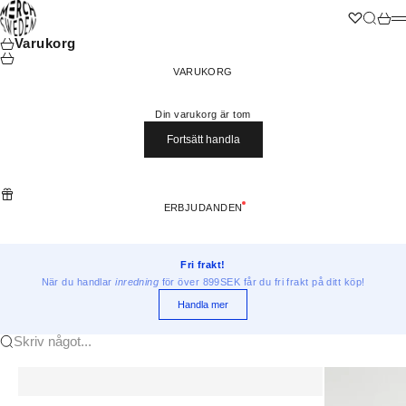
Hoppa till innehållet
Merchsweden
Wishlist
Sök
Varuk
M
Varukorg
VARUKORG
Din varukorg är tom
Fortsätt handla
ERBJUDANDEN
Fri frakt!
När du handlar
inredning
för över 899SEK får du fri frakt på ditt köp!
Handla mer
Skriv något...