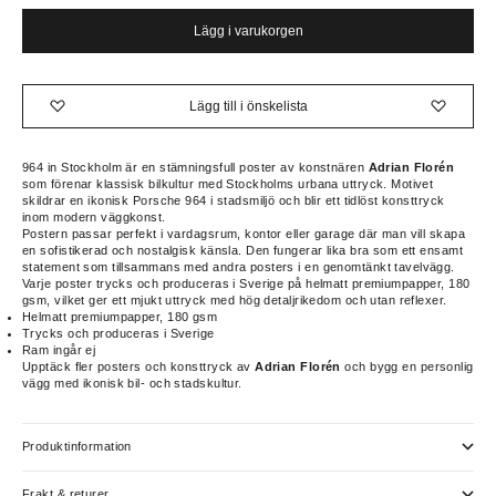
Lägg i varukorgen
Lägg till i önskelista
964 in Stockholm är en stämningsfull poster av konstnären
Adrian Florén
som förenar klassisk bilkultur med Stockholms urbana uttryck. Motivet
skildrar en ikonisk Porsche 964 i stadsmiljö och blir ett tidlöst konsttryck
inom modern väggkonst.
Postern passar perfekt i vardagsrum, kontor eller garage där man vill skapa
en sofistikerad och nostalgisk känsla. Den fungerar lika bra som ett ensamt
statement som tillsammans med andra posters i en genomtänkt tavelvägg.
Varje poster trycks och produceras i Sverige på helmatt premiumpapper, 180
gsm, vilket ger ett mjukt uttryck med hög detaljrikedom och utan reflexer.
Helmatt premiumpapper, 180 gsm
Trycks och produceras i Sverige
Ram ingår ej
Upptäck fler posters och konsttryck av
Adrian Florén
och bygg en personlig
vägg med ikonisk bil- och stadskultur.
Produktinformation
Frakt & returer