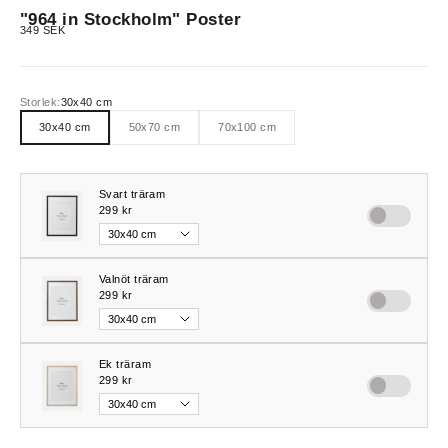
"964 in Stockholm" Poster
REA-pris
349 SEK
Storlek:
30x40 cm
30x40 cm
50x70 cm
70x100 cm