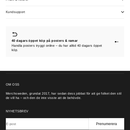
Kundsupport
40 dagars öppet köp på posters & ramar
Gå till 1
Gå till 2
Gå till 3
Handla posters tryggt online – du har alltid 40 dagars öppet
köp.
KONTAKTA OSS
OM OSS
Merchsweden, grundat 2017, har sedan dess jobbat för att ge folket den stil
de vill ha – och den de inte visste att de behövde.
NYHETSBREV
Prenumerera
E-post