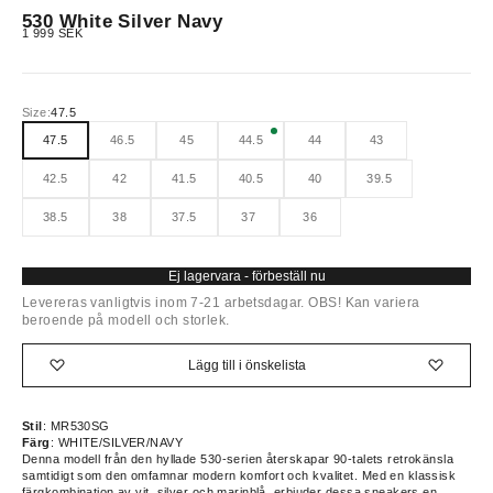
530 White Silver Navy
REA-pris
1 999 SEK
Size:
47.5
47.5
46.5
45
44.5
44
43
42.5
42
41.5
40.5
40
39.5
38.5
38
37.5
37
36
Ej lagervara - förbeställ nu
Levereras vanligtvis inom 7-21 arbetsdagar. OBS! Kan variera
beroende på modell och storlek.
Lägg till i önskelista
Stil
: MR530SG
Färg
:
WHITE/SILVER/NAVY
Denna modell från den hyllade 530-serien återskapar 90-talets retrokänsla
samtidigt som den omfamnar modern komfort och kvalitet. Med en klassisk
färgkombination av vit, silver och marinblå, erbjuder dessa sneakers en