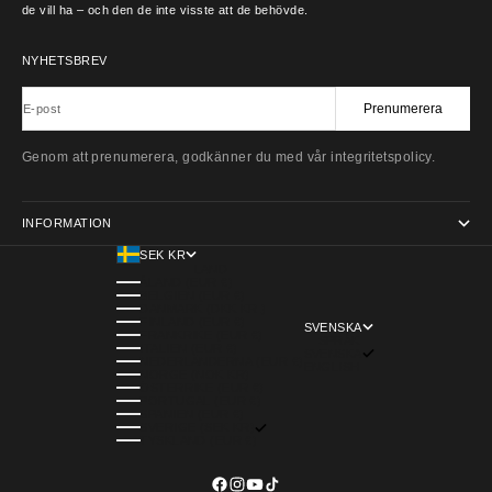
de vill ha – och den de inte visste att de behövde.
NYHETSBREV
Prenumerera
E-post
Genom att prenumerera, godkänner du med vår integritetspolicy.
INFORMATION
SEK KR
LAND
ÅLAND (EUR €)
BELGIEN (EUR €)
DANMARK (DKK KR.)
FINLAND (EUR €)
SVENSKA
FRANKRIKE (EUR €)
SPRÅK
ITALIEN (EUR €)
SVENSKA
NEDERLÄNDERNA (EUR €)
ENGLISH
NORGE (NOK KR)
ÖSTERRIKE (EUR €)
PORTUGAL (EUR €)
SPANIEN (EUR €)
SVERIGE (SEK KR)
TYSKLAND (EUR €)