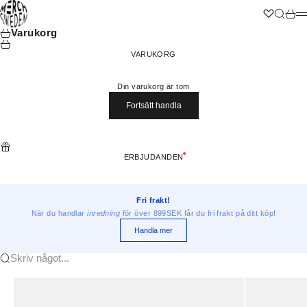
Hoppa till innehållet
Merchsweden
Wishlist
Sök
Varuk
M
Varukorg
VARUKORG
Din varukorg är tom
Fortsätt handla
ERBJUDANDEN
Fri frakt!
När du handlar
inredning
för över 899SEK får du fri frakt på ditt köp!
Handla mer
Skriv något...