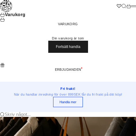
Hoppa till innehållet
Merchsweden
Wishlist
Sök
Varuk
M
Varukorg
VARUKORG
Din varukorg är tom
Fortsätt handla
ERBJUDANDEN
Fri frakt!
När du handlar
inredning
för över 899SEK får du fri frakt på ditt köp!
Handla mer
Skriv något...