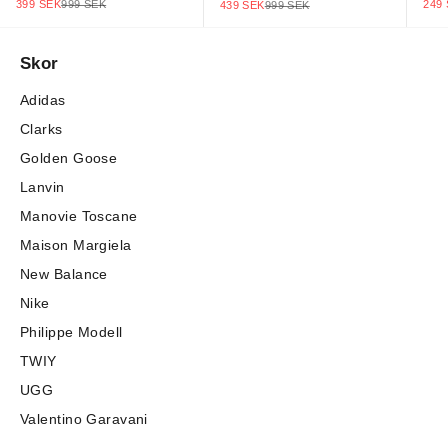
REA
REA-PRIS
PRIS
249
REA-PRIS
PRIS
399 SEK
999 SEK
439 SEK
999 SEK
Skor
Adidas
Clarks
Golden Goose
Lanvin
Manovie Toscane
Maison Margiela
New Balance
Nike
Philippe Modell
TWIY
UGG
Valentino Garavani