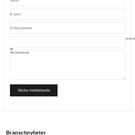
namn
E-post
Ordernummer
Anled
Meddelande
Skicka meddelande
Branschnyheter