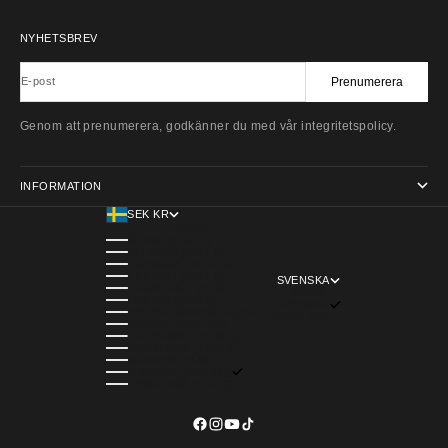
NYHETSBREV
Prenumerera
E-post
Genom att prenumerera, godkänner du med vår integritetspolicy.
INFORMATION
SEK KR
LAND
ÅLAND (EUR €)
BELGIEN (EUR €)
DANMARK (DKK KR.)
FINLAND (EUR €)
SVENSKA
FRANKRIKE (EUR €)
SPRÅK
ITALIEN (EUR €)
SVENSKA
NEDERLÄNDERNA (EUR €)
ENGLISH
NORGE (NOK KR)
ÖSTERRIKE (EUR €)
PORTUGAL (EUR €)
SPANIEN (EUR €)
SVERIGE (SEK KR)
TYSKLAND (EUR €)