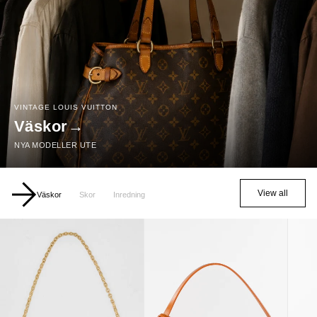
VINTAGE LOUIS VUITTON
Väskor
→
NYA MODELLER UTE
View all
Väskor
Skor
Inredning